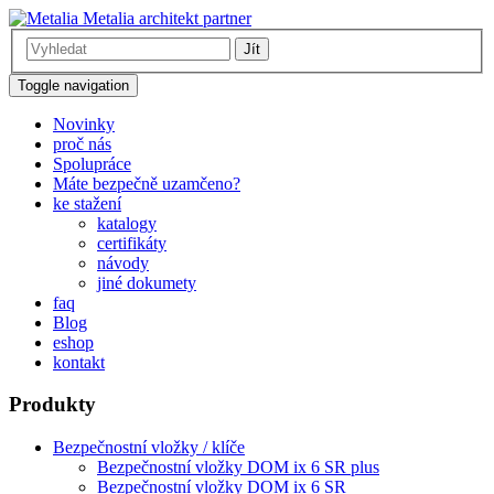
Metalia architekt partner
Jít
Toggle navigation
Novinky
proč nás
Spolupráce
Máte bezpečně uzamčeno?
ke stažení
katalogy
certifikáty
návody
jiné dokumety
faq
Blog
eshop
kontakt
Produkty
Bezpečnostní vložky / klíče
Bezpečnostní vložky DOM ix 6 SR plus
Bezpečnostní vložky DOM ix 6 SR