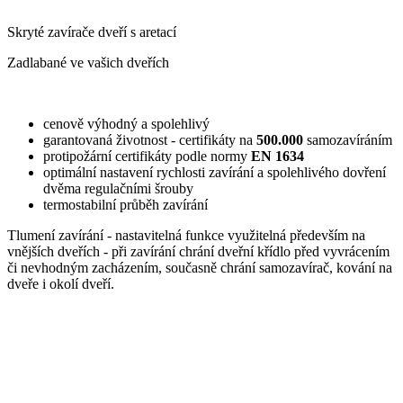
Skryté
zavírače
dveří
s
aretací
Zadlabané
ve vašich
dveřích
cenově
výhodný
a
spolehlivý
garantovaná
životnost
-
certifikáty
na
500.000
samozavíráním
protipožární
certifikáty
podle normy
EN
1634
optimální nastavení
rychlosti zavírání
a
spolehlivého
dovření
dvěma
regulačními
šrouby
termostabilní
průběh
zavírání
Tlumení
zavírání
-
nastavitelná funkce
využitelná
především na
vnějších
dveřích
-
při zavírání
chrání
dveřní
křídlo
před
vyvrácením
či
nevhodným
zacházením,
současně
chrání
samozavírač
, kování
na
dveře
i okolí
dveří
.