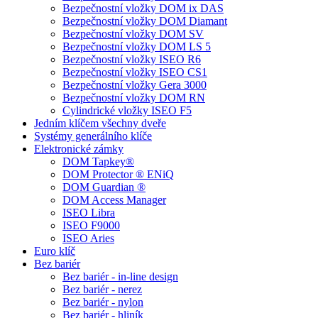
Bezpečnostní vložky DOM ix DAS
Bezpečnostní vložky DOM Diamant
Bezpečnostní vložky DOM SV
Bezpečnostní vložky DOM LS 5
Bezpečnostní vložky ISEO R6
Bezpečnostní vložky ISEO CS1
Bezpečnostní vložky Gera 3000
Bezpečnostní vložky DOM RN
Cylindrické vložky ISEO F5
Jedním klíčem všechny dveře
Systémy generálního klíče
Elektronické zámky
DOM Tapkey®
DOM Protector ® ENiQ
DOM Guardian ®
DOM Access Manager
ISEO Libra
ISEO F9000
ISEO Aries
Euro klíč
Bez bariér
Bez bariér - in-line design
Bez bariér - nerez
Bez bariér - nylon
Bez bariér - hliník