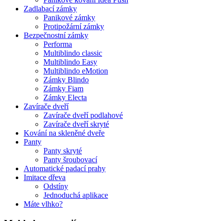
Zadlabací zámky
Panikové zámky
Protipožární zámky
Bezpečnostní zámky
Performa
Multiblindo classic
Multiblindo Easy
Multiblindo eMotion
Zámky Blindo
Zámky Fiam
Zámky Electa
Zavírače dveří
Zavírače dveří podlahové
Zavírače dveří skryté
Kování na skleněné dveře
Panty
Panty skryté
Panty šroubovací
Automatické padací prahy
Imitace dřeva
Odstíny
Jednoduchá aplikace
Máte vlhko?