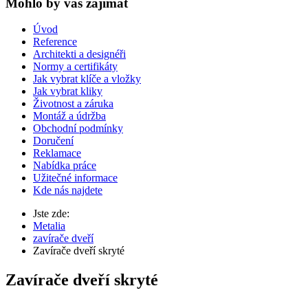
Mohlo by vas zajímat
Úvod
Reference
Architekti a designéři
Normy a certifikáty
Jak vybrat klíče a vložky
Jak vybrat kliky
Životnost a záruka
Montáž a údržba
Obchodní podmínky
Doručení
Reklamace
Nabídka práce
Užitečné informace
Kde nás najdete
Jste zde:
Metalia
zavírače dveří
Zavírače dveří skryté
Zavírače dveří skryté