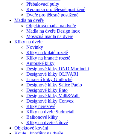
Přebalovací pulty
Keramika pro tělesně postižené
Dveře pro tělesně postižené
Madla na dveře
Objektová madla na dveře
Madla na dveře Design inox
Mosazná madla na dveře
Kliky na dveře
Novinky
Kliky na kulaté rozetě
Kliky na hranaté rozetě
Autorské kliky
Designové kliky DND Martinelli
Designové kliky OLIVARI
Luxusní kliky Guilloché
Designové kliky Salice Paolo
Designové kliky Ento
Designové kliky Valli&Valli
Designové kliky Convex
Kliky nerezové
Kliky na dveře Sudmetall
Balkonové kliky
Kliky na dveře štítové
Objektové kování
Koule - knoflíky na dveře