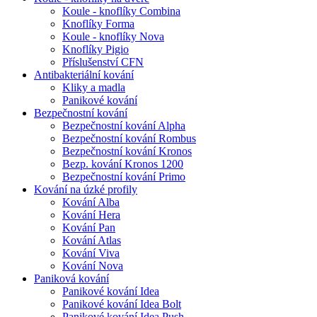
Koule - knoflíky Combina
Knoflíky Forma
Koule - knoflíky Nova
Knoflíky Pigio
Příslušenství CFN
Antibakteriální kování
Kliky a madla
Panikové kování
Bezpečnostní kování
Bezpečnostní kování Alpha
Bezpečnostní kování Rombus
Bezpečnostní kování Kronos
Bezp. kování Kronos 1200
Bezpečnostní kování Primo
Kování na úzké profily
Kování Alba
Kování Hera
Kování Pan
Kování Atlas
Kování Viva
Kování Nova
Paniková kování
Panikové kování Idea
Panikové kování Idea Bolt
Panikové kování Idea Push