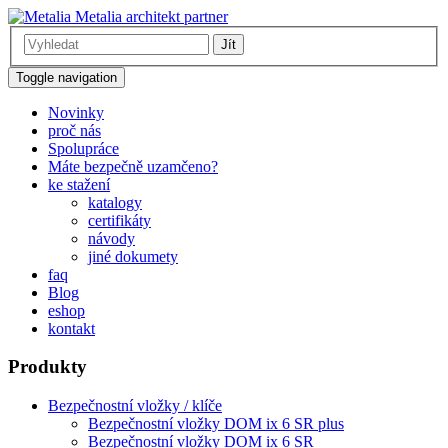
Metalia architekt partner
Jít
Toggle navigation
Novinky
proč nás
Spolupráce
Máte bezpečně uzamčeno?
ke stažení
katalogy
certifikáty
návody
jiné dokumety
faq
Blog
eshop
kontakt
Produkty
Bezpečnostní vložky / klíče
Bezpečnostní vložky DOM ix 6 SR plus
Bezpečnostní vložky DOM ix 6 SR