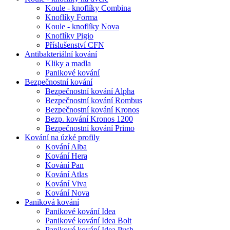
Koule - knoflíky Combina
Knoflíky Forma
Koule - knoflíky Nova
Knoflíky Pigio
Příslušenství CFN
Antibakteriální kování
Kliky a madla
Panikové kování
Bezpečnostní kování
Bezpečnostní kování Alpha
Bezpečnostní kování Rombus
Bezpečnostní kování Kronos
Bezp. kování Kronos 1200
Bezpečnostní kování Primo
Kování na úzké profily
Kování Alba
Kování Hera
Kování Pan
Kování Atlas
Kování Viva
Kování Nova
Paniková kování
Panikové kování Idea
Panikové kování Idea Bolt
Panikové kování Idea Push