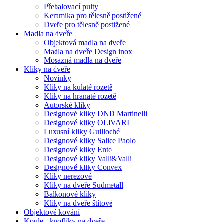
Přebalovací pulty
Keramika pro tělesně postižené
Dveře pro tělesně postižené
Madla na dveře
Objektová madla na dveře
Madla na dveře Design inox
Mosazná madla na dveře
Kliky na dveře
Novinky
Kliky na kulaté rozetě
Kliky na hranaté rozetě
Autorské kliky
Designové kliky DND Martinelli
Designové kliky OLIVARI
Luxusní kliky Guilloché
Designové kliky Salice Paolo
Designové kliky Ento
Designové kliky Valli&Valli
Designové kliky Convex
Kliky nerezové
Kliky na dveře Sudmetall
Balkonové kliky
Kliky na dveře štítové
Objektové kování
Koule - knoflíky na dveře