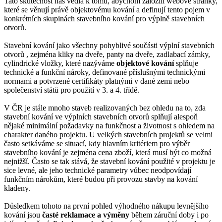
Tato skutečnost nás vedla k tomu, abychom založili webové stránky,
které se věnují právě objektovému kování a definují tento pojem v
konkrétních skupinách stavebního kování pro výplně stavebních
otvorů.
Stavební kování jako všechny pohyblivé součásti výplní stavebních
otvorů , zejména kliky na dveře, panty na dveře, zadlabací zámky,
cylindrické vložky, které nazýváme
objektové kování
splňuje
technické a funkční nároky, definované příslušnými technickými
normami a potvrzené certifikáty platnými v dané zemi nebo
společenství států pro použití v 3. a 4. třídě.
V ČR je stále mnoho staveb realizovaných bez ohledu na to, zda
stavební kování ve výplních stavebních otvorů splňují alespoň
nějaké minimální požadavky na funkčnost a životnost s ohledem na
charakter daného projektu. U velkých stavebních projektů se velmi
často setkáváme se situací, kdy hlavním kritériem pro výběr
stavebního kování je zejména cena zboží, která musí být co možná
nejnižší. Často se tak stává, že stavební kování použité v projektu je
sice levné, ale jeho technické parametry vůbec neodpovídají
funkčním nárokům, které budou při provozu stavby na kování
kladeny.
Důsledkem tohoto na první pohled výhodného nákupu levnějšího
kování jsou
časté reklamace a výměny
během záruční doby i po