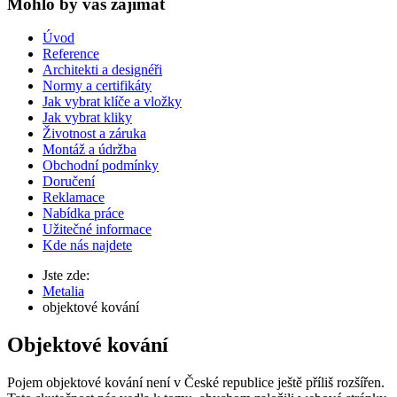
Mohlo by vas zajímat
Úvod
Reference
Architekti a designéři
Normy a certifikáty
Jak vybrat klíče a vložky
Jak vybrat kliky
Životnost a záruka
Montáž a údržba
Obchodní podmínky
Doručení
Reklamace
Nabídka práce
Užitečné informace
Kde nás najdete
Jste zde:
Metalia
objektové kování
Objektové kování
Pojem objektové kování není v České republice ještě příliš rozšířen.