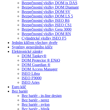
Bezpečnostní vložky DOM ix DAS
Bezpečnostní vložky DOM Diamant
Bezpečnostní vložky DOM SV
Bezpečnostní vložky DOM LS 5
Bezpečnostní vložky ISEO R6
Bezpečnostní vložky ISEO CS1
Bezpečnostní vložky Gera 3000
Bezpečnostní vložky DOM RN
Cylindrické vložky ISEO F5
Jedním klíčem všechny dveře
Systémy generálního klíče
Elektronické zámky
DOM Tapkey®
DOM Protector ® ENiQ
DOM Guardian ®
DOM Access Manager
ISEO Libra
ISEO F9000
ISEO Aries
Euro klíč
Bez bariér
Bez bariér - in-line design
Bez bariér - nerez
Bez bariér - nylon
Bez bariér - hliník