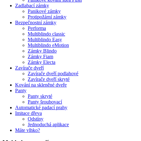
Zadlabací zámky
Panikové zámky
Protipožární zámky
Bezpečnostní zámky
Performa
Multiblindo classic
Multiblindo Easy
Multiblindo eMotion
Zámky Blindo
Zámky Fiam
Zámky Electa
Zavírače dveří
Zavírače dveří podlahové
Zavírače dveří skryté
Kování na skleněné dveře
Panty
Panty skryté
Panty šroubovací
Automatické padací prahy
Imitace dřeva
Odstíny
Jednoduchá aplikace
Máte vlhko?