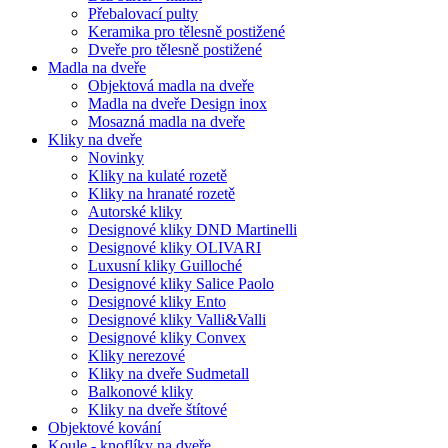
Přebalovací pulty
Keramika pro tělesně postižené
Dveře pro tělesně postižené
Madla na dveře
Objektová madla na dveře
Madla na dveře Design inox
Mosazná madla na dveře
Kliky na dveře
Novinky
Kliky na kulaté rozetě
Kliky na hranaté rozetě
Autorské kliky
Designové kliky DND Martinelli
Designové kliky OLIVARI
Luxusní kliky Guilloché
Designové kliky Salice Paolo
Designové kliky Ento
Designové kliky Valli&Valli
Designové kliky Convex
Kliky nerezové
Kliky na dveře Sudmetall
Balkonové kliky
Kliky na dveře štítové
Objektové kování
Koule - knoflíky na dveře