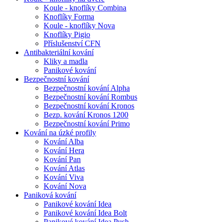
Koule - knoflíky Combina
Knoflíky Forma
Koule - knoflíky Nova
Knoflíky Pigio
Příslušenství CFN
Antibakteriální kování
Kliky a madla
Panikové kování
Bezpečnostní kování
Bezpečnostní kování Alpha
Bezpečnostní kování Rombus
Bezpečnostní kování Kronos
Bezp. kování Kronos 1200
Bezpečnostní kování Primo
Kování na úzké profily
Kování Alba
Kování Hera
Kování Pan
Kování Atlas
Kování Viva
Kování Nova
Paniková kování
Panikové kování Idea
Panikové kování Idea Bolt
Panikové kování Idea Push