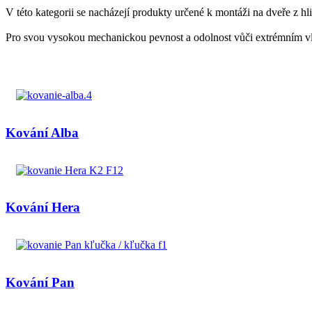
V
této
kategorii
se nacházejí
produkty určené
k
montáži
na
dveře
z
hl
Pro
svou vysokou
mechanickou
pevnost
a
odolnost
vůči extrémním
v
Kování Alba
Kování Hera
Kování Pan