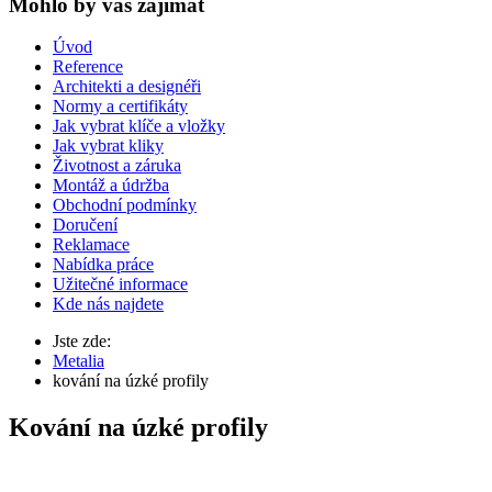
Mohlo by vas zajímat
Úvod
Reference
Architekti a designéři
Normy a certifikáty
Jak vybrat klíče a vložky
Jak vybrat kliky
Životnost a záruka
Montáž a údržba
Obchodní podmínky
Doručení
Reklamace
Nabídka práce
Užitečné informace
Kde nás najdete
Jste zde:
Metalia
kování na úzké profily
Kování na úzké profily