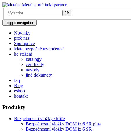
Metalia architekt partner
Jít
Toggle navigation
Novinky
proč nás
Spolupráce
Máte bezpečně uzamčeno?
ke stažení
katalogy
certifikáty
návody
jiné dokumety
faq
Blog
eshop
kontakt
Produkty
Bezpečnostní vložky / klíče
Bezpečnostní vložky DOM ix 6 SR plus
Bezpečnostní vložky DOM ix 6 SR