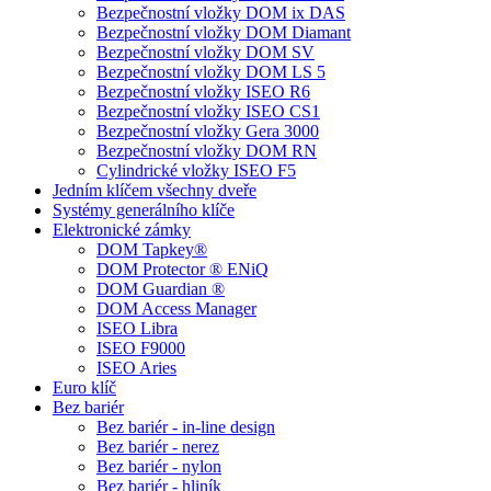
Bezpečnostní vložky DOM ix DAS
Bezpečnostní vložky DOM Diamant
Bezpečnostní vložky DOM SV
Bezpečnostní vložky DOM LS 5
Bezpečnostní vložky ISEO R6
Bezpečnostní vložky ISEO CS1
Bezpečnostní vložky Gera 3000
Bezpečnostní vložky DOM RN
Cylindrické vložky ISEO F5
Jedním klíčem všechny dveře
Systémy generálního klíče
Elektronické zámky
DOM Tapkey®
DOM Protector ® ENiQ
DOM Guardian ®
DOM Access Manager
ISEO Libra
ISEO F9000
ISEO Aries
Euro klíč
Bez bariér
Bez bariér - in-line design
Bez bariér - nerez
Bez bariér - nylon
Bez bariér - hliník