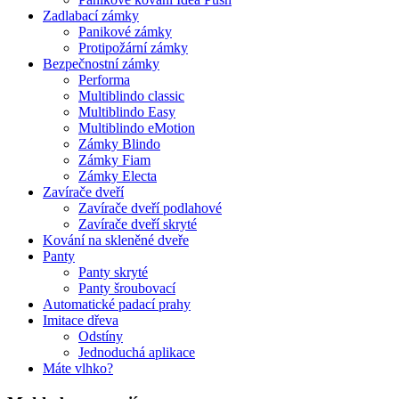
Zadlabací zámky
Panikové zámky
Protipožární zámky
Bezpečnostní zámky
Performa
Multiblindo classic
Multiblindo Easy
Multiblindo eMotion
Zámky Blindo
Zámky Fiam
Zámky Electa
Zavírače dveří
Zavírače dveří podlahové
Zavírače dveří skryté
Kování na skleněné dveře
Panty
Panty skryté
Panty šroubovací
Automatické padací prahy
Imitace dřeva
Odstíny
Jednoduchá aplikace
Máte vlhko?