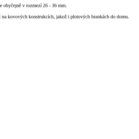
je obyčejně
v
rozmezí
26
-
36
mm
.
ž
na
kovových
konstrukcích
,
jakož
i
plotových
brankách
do
domu
.