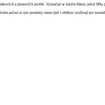
iníkových
a
plastových
profilů
.
Vyznačují
se
úzkým
štítem
,
jehož šířka
livům
počasí
se
tyto produkty
mimo jiné
s
oblibou využívají
pro montá