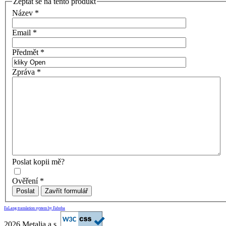
Zeptat se na tento produkt
Název
*
Email
*
Předmět
*
Zpráva
*
Poslat kopii mě?
Ověření
*
Poslat
Zavřít formulář
FaLang translation system by Faboba
2026 Metalia a.s.