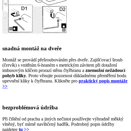
snadná montáž na dveře
Montáž se provádí přešroubováním přes dveře. Zajišťovací šroub
(červík) s vnitřním 6-hraném s metrickým závitem při dotažení
imbusovým klíčem prorazí stěnu čtyřhranu a
znemožní nežádoucí
pohyb kliky
. Proto věnujte pozornost důkladnému přeměření bodu
upevnění kliky k čtyřhranu. Klikněte pro
praktický popis montáže
>>
bezproblémová údržba
Při čištění od prachu a jiných nečistot používejte výhradně měkký
vlněný, byť mírně navlhčený hadřík. Podrobný popis údržby
najdetee
tu >>