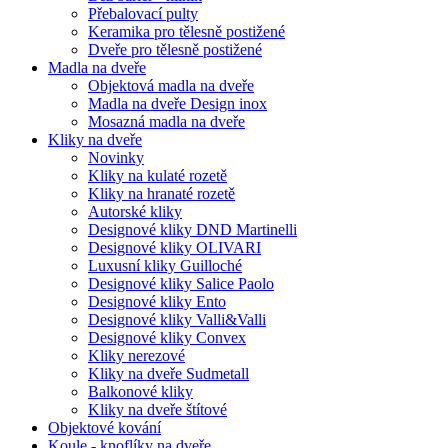
Přebalovací pulty
Keramika pro tělesně postižené
Dveře pro tělesně postižené
Madla na dveře
Objektová madla na dveře
Madla na dveře Design inox
Mosazná madla na dveře
Kliky na dveře
Novinky
Kliky na kulaté rozetě
Kliky na hranaté rozetě
Autorské kliky
Designové kliky DND Martinelli
Designové kliky OLIVARI
Luxusní kliky Guilloché
Designové kliky Salice Paolo
Designové kliky Ento
Designové kliky Valli&Valli
Designové kliky Convex
Kliky nerezové
Kliky na dveře Sudmetall
Balkonové kliky
Kliky na dveře štítové
Objektové kování
Koule - knoflíky na dveře