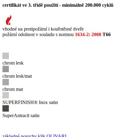
certifikát ve 3. třídě použití - minimálně 200.000 cyklů
vhodné na protipožární i kouřotěsné dveře
požární odolnost v souladu s normou
1634-2: 2008
T66
chrom lesk
chrom lesk/mat
chrom mat
SUPERFINISH® Inox satin
SuperAntracit satin
základné povrchy klik OLIVARI