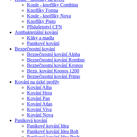
Koule - knoflíky Combina
Knoflíky Forma
Koule - knoflíky Nova
Knoflíky Pigio
Příslušenství CFN
Antibakteriální kování
Kliky a madla
Panikové kování
Bezpečnostní kování
Bezpečnostní kování Alpha
Bezpečnostní kování Rombus
Bezpečnostní kování Kronos
Bezp. kování Kronos 1200
Bezpečnostní kování Primo
Kování na úzké profily
Kování Alba
Kování Hera
Kování Pan
Kování Atlas
Kování Viva
Kování Nova
Paniková kování
Panikové kování Idea
Panikové kování Idea Bolt
Panikové kování Idea Push