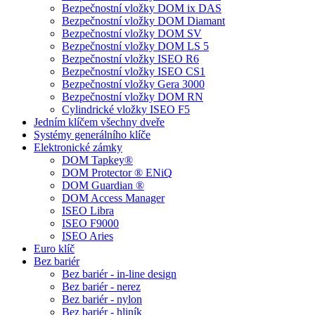
Bezpečnostní vložky DOM ix DAS
Bezpečnostní vložky DOM Diamant
Bezpečnostní vložky DOM SV
Bezpečnostní vložky DOM LS 5
Bezpečnostní vložky ISEO R6
Bezpečnostní vložky ISEO CS1
Bezpečnostní vložky Gera 3000
Bezpečnostní vložky DOM RN
Cylindrické vložky ISEO F5
Jedním klíčem všechny dveře
Systémy generálního klíče
Elektronické zámky
DOM Tapkey®
DOM Protector ® ENiQ
DOM Guardian ®
DOM Access Manager
ISEO Libra
ISEO F9000
ISEO Aries
Euro klíč
Bez bariér
Bez bariér - in-line design
Bez bariér - nerez
Bez bariér - nylon
Bez bariér - hliník