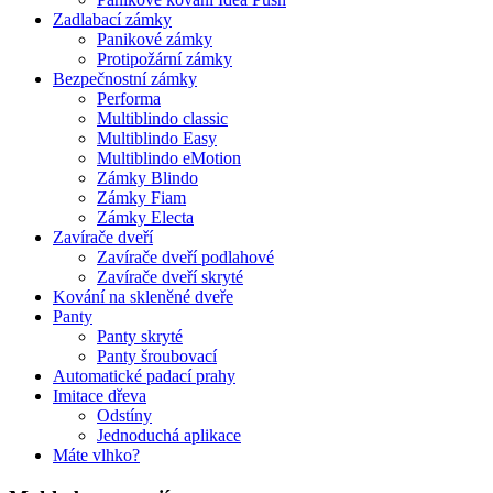
Zadlabací zámky
Panikové zámky
Protipožární zámky
Bezpečnostní zámky
Performa
Multiblindo classic
Multiblindo Easy
Multiblindo eMotion
Zámky Blindo
Zámky Fiam
Zámky Electa
Zavírače dveří
Zavírače dveří podlahové
Zavírače dveří skryté
Kování na skleněné dveře
Panty
Panty skryté
Panty šroubovací
Automatické padací prahy
Imitace dřeva
Odstíny
Jednoduchá aplikace
Máte vlhko?