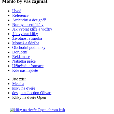
Mohlo by vas zajímat
Úvod
Reference
Architekti a designéři
Normy a certifikáty
Jak vybrat klíče a vložky
Jak vybrat kliky
Životnost a záruka
Montáž a údržba
Obchodní podmínky
Doručení
Reklamace
Nabídka práce
Užitečné informace
Kde nás najdete
Jste zde:
Metalia
kliky na dveře
design collection Olivari
Kliky na dveře Open