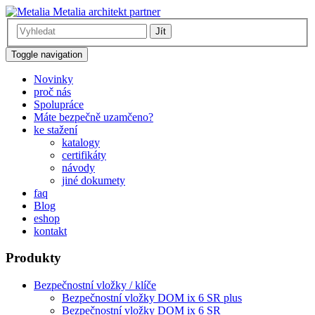
Metalia architekt partner
Jít
Toggle navigation
Novinky
proč nás
Spolupráce
Máte bezpečně uzamčeno?
ke stažení
katalogy
certifikáty
návody
jiné dokumety
faq
Blog
eshop
kontakt
Produkty
Bezpečnostní vložky / klíče
Bezpečnostní vložky DOM ix 6 SR plus
Bezpečnostní vložky DOM ix 6 SR