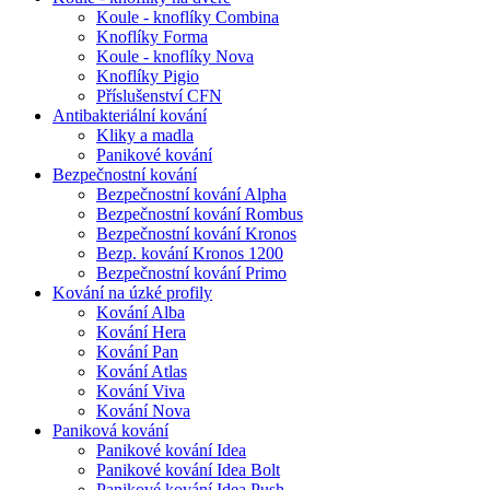
Koule - knoflíky Combina
Knoflíky Forma
Koule - knoflíky Nova
Knoflíky Pigio
Příslušenství CFN
Antibakteriální kování
Kliky a madla
Panikové kování
Bezpečnostní kování
Bezpečnostní kování Alpha
Bezpečnostní kování Rombus
Bezpečnostní kování Kronos
Bezp. kování Kronos 1200
Bezpečnostní kování Primo
Kování na úzké profily
Kování Alba
Kování Hera
Kování Pan
Kování Atlas
Kování Viva
Kování Nova
Paniková kování
Panikové kování Idea
Panikové kování Idea Bolt
Panikové kování Idea Push