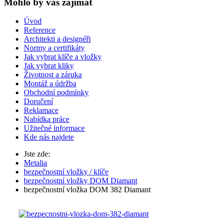
Mohlo by vas zajímat
Úvod
Reference
Architekti a designéři
Normy a certifikáty
Jak vybrat klíče a vložky
Jak vybrat kliky
Životnost a záruka
Montáž a údržba
Obchodní podmínky
Doručení
Reklamace
Nabídka práce
Užitečné informace
Kde nás najdete
Jste zde:
Metalia
bezpečnostní vložky / klíče
bezpečnostní vložky DOM Diamant
bezpečnostní vložka DOM 382 Diamant