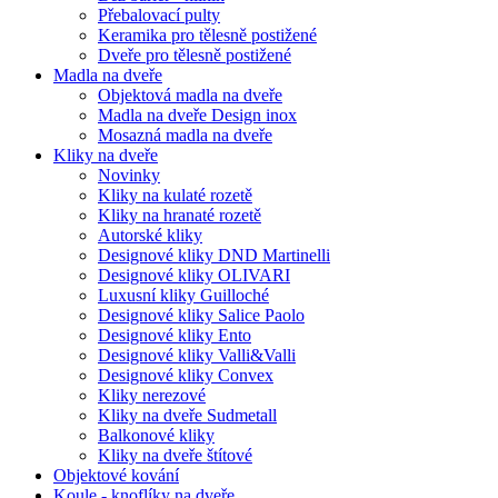
Přebalovací pulty
Keramika pro tělesně postižené
Dveře pro tělesně postižené
Madla na dveře
Objektová madla na dveře
Madla na dveře Design inox
Mosazná madla na dveře
Kliky na dveře
Novinky
Kliky na kulaté rozetě
Kliky na hranaté rozetě
Autorské kliky
Designové kliky DND Martinelli
Designové kliky OLIVARI
Luxusní kliky Guilloché
Designové kliky Salice Paolo
Designové kliky Ento
Designové kliky Valli&Valli
Designové kliky Convex
Kliky nerezové
Kliky na dveře Sudmetall
Balkonové kliky
Kliky na dveře štítové
Objektové kování
Koule - knoflíky na dveře