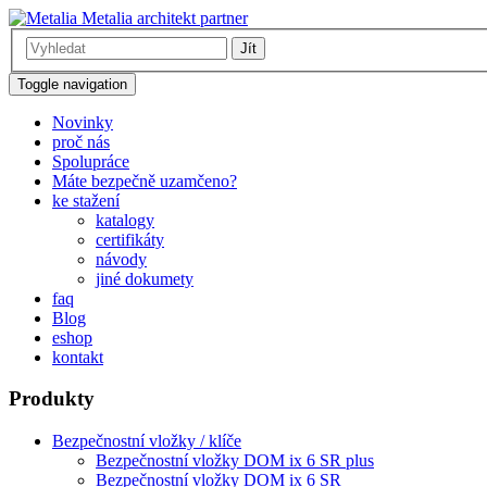
Metalia architekt partner
Jít
Toggle navigation
Novinky
proč nás
Spolupráce
Máte bezpečně uzamčeno?
ke stažení
katalogy
certifikáty
návody
jiné dokumety
faq
Blog
eshop
kontakt
Produkty
Bezpečnostní vložky / klíče
Bezpečnostní vložky DOM ix 6 SR plus
Bezpečnostní vložky DOM ix 6 SR