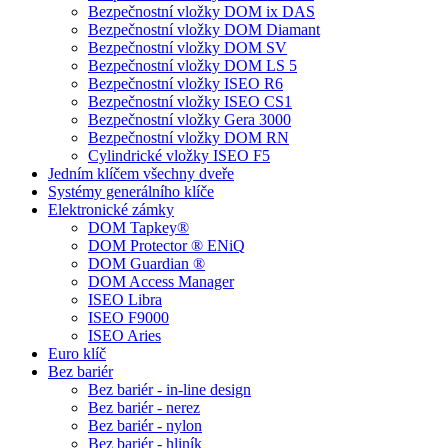
Bezpečnostní vložky DOM ix DAS
Bezpečnostní vložky DOM Diamant
Bezpečnostní vložky DOM SV
Bezpečnostní vložky DOM LS 5
Bezpečnostní vložky ISEO R6
Bezpečnostní vložky ISEO CS1
Bezpečnostní vložky Gera 3000
Bezpečnostní vložky DOM RN
Cylindrické vložky ISEO F5
Jedním klíčem všechny dveře
Systémy generálního klíče
Elektronické zámky
DOM Tapkey®
DOM Protector ® ENiQ
DOM Guardian ®
DOM Access Manager
ISEO Libra
ISEO F9000
ISEO Aries
Euro klíč
Bez bariér
Bez bariér - in-line design
Bez bariér - nerez
Bez bariér - nylon
Bez bariér - hliník