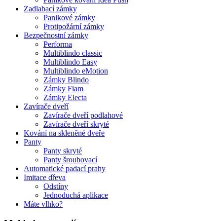
Zadlabací zámky
Panikové zámky
Protipožární zámky
Bezpečnostní zámky
Performa
Multiblindo classic
Multiblindo Easy
Multiblindo eMotion
Zámky Blindo
Zámky Fiam
Zámky Electa
Zavírače dveří
Zavírače dveří podlahové
Zavírače dveří skryté
Kování na skleněné dveře
Panty
Panty skryté
Panty šroubovací
Automatické padací prahy
Imitace dřeva
Odstíny
Jednoduchá aplikace
Máte vlhko?