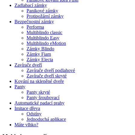
Zadlabací zámky
Panikové zámky
Protipožární zámky
Bezpečnostní zámky
Performa
Multiblindo classic
Multiblindo Easy
Multiblindo eMotion
Zámky Blindo
Zámky Fiam
Zámky Electa
Zavírače dveří
Zavírače dveří podlahové
Zavírače dveří skryté
Kování na skleněné dveře
Panty
Panty skryté
Panty šroubovací
Automatické padací prahy
Imitace dřeva
Odstíny
Jednoduchá aplikace
Máte vlhko?