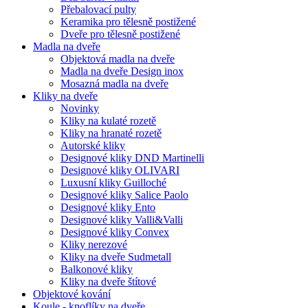
Přebalovací pulty
Keramika pro tělesně postižené
Dveře pro tělesně postižené
Madla na dveře
Objektová madla na dveře
Madla na dveře Design inox
Mosazná madla na dveře
Kliky na dveře
Novinky
Kliky na kulaté rozetě
Kliky na hranaté rozetě
Autorské kliky
Designové kliky DND Martinelli
Designové kliky OLIVARI
Luxusní kliky Guilloché
Designové kliky Salice Paolo
Designové kliky Ento
Designové kliky Valli&Valli
Designové kliky Convex
Kliky nerezové
Kliky na dveře Sudmetall
Balkonové kliky
Kliky na dveře štítové
Objektové kování
Koule - knoflíky na dveře