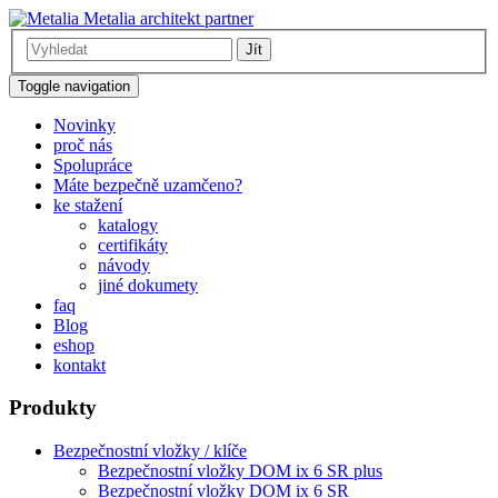
Metalia architekt partner
Jít
Toggle navigation
Novinky
proč nás
Spolupráce
Máte bezpečně uzamčeno?
ke stažení
katalogy
certifikáty
návody
jiné dokumety
faq
Blog
eshop
kontakt
Produkty
Bezpečnostní vložky / klíče
Bezpečnostní vložky DOM ix 6 SR plus
Bezpečnostní vložky DOM ix 6 SR