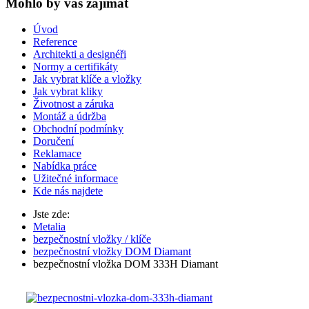
Mohlo by vas zajímat
Úvod
Reference
Architekti a designéři
Normy a certifikáty
Jak vybrat klíče a vložky
Jak vybrat kliky
Životnost a záruka
Montáž a údržba
Obchodní podmínky
Doručení
Reklamace
Nabídka práce
Užitečné informace
Kde nás najdete
Jste zde:
Metalia
bezpečnostní vložky / klíče
bezpečnostní vložky DOM Diamant
bezpečnostní vložka DOM 333H Diamant