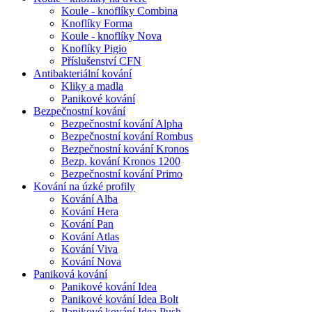
Koule - knoflíky Combina
Knoflíky Forma
Koule - knoflíky Nova
Knoflíky Pigio
Příslušenství CFN
Antibakteriální kování
Kliky a madla
Panikové kování
Bezpečnostní kování
Bezpečnostní kování Alpha
Bezpečnostní kování Rombus
Bezpečnostní kování Kronos
Bezp. kování Kronos 1200
Bezpečnostní kování Primo
Kování na úzké profily
Kování Alba
Kování Hera
Kování Pan
Kování Atlas
Kování Viva
Kování Nova
Paniková kování
Panikové kování Idea
Panikové kování Idea Bolt
Panikové kování Idea Push