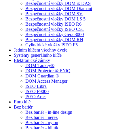
Bezpečnostní vložky DOM ix DAS
Bezpečnostní vložky DOM Diamant
Bezpečnostní vložky DOM SV
Bezpečnostní vložky DOM LS 5
Bezpečnostní vložky ISEO R6
Bezpečnostní vložky ISEO CS1
Bezpečnostní vložky Gera 3000
Bezpečnostní vložky DOM RN
Cylindrické vložky ISEO F5
Jedním klíčem všechny dveře
Systémy generálního klíče
Elektronické zámky
DOM Tapkey®
DOM Protector ® ENiQ
DOM Guardian ®
DOM Access Manager
ISEO Libra
ISEO F9000
ISEO Aries
Euro klíč
Bez bariér
Bez bariér - in-line design
Bez bariér - nerez
Bez bariér - nylon
Bez bariér - hliník