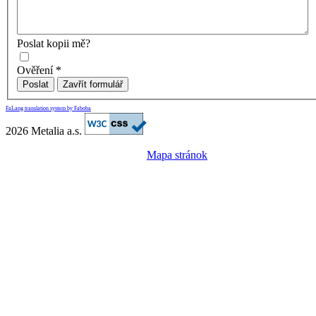
Poslat kopii mě?
Ověření
*
Poslat
Zavřít formulář
FaLang translation system by Faboba
2026 Metalia a.s.
Mapa stránok