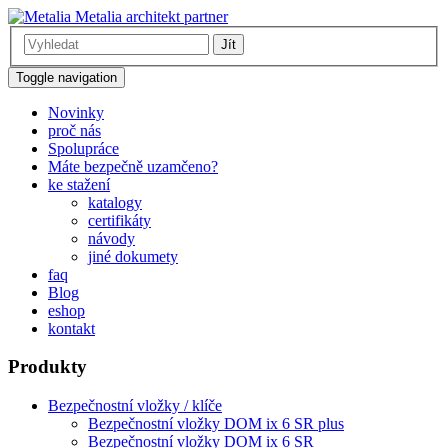
Metalia architekt partner
Jít
Toggle navigation
Novinky
proč nás
Spolupráce
Máte bezpečně uzamčeno?
ke stažení
katalogy
certifikáty
návody
jiné dokumety
faq
Blog
eshop
kontakt
Produkty
Bezpečnostní vložky / klíče
Bezpečnostní vložky DOM ix 6 SR plus
Bezpečnostní vložky DOM ix 6 SR