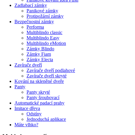
Zadlabací zámky
Panikové zámky
Protipožární zámky
Bezpečnostní zámky
Performa
Multiblindo classic
Multiblindo Easy
Multiblindo eMotion
Zámky Blindo
Zámky Fiam
Zámky Electa
Zavírače dveří
Zavírače dveří podlahové
Zavírače dveří skryté
Kování na skleněné dveře
Panty
Panty skryté
Panty šroubovací
Automatické padací prahy
Imitace dřeva
Odstíny
Jednoduchá aplikace
Máte vlhko?