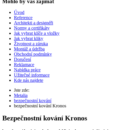
Mohlo by vas zajímat
Úvod
Reference
Architekti a designéři
Normy a certifikáty
Jak vybrat klíče a vložky
Jak vybrat kliky
Životnost a záruka
Montáž a údržba
Obchodní podmínky
Doručení
Reklamace
Nabídka práce
Užitečné informace
Kde nás najdete
Jste zde:
Metalia
bezpečnostní kování
bezpečnostní kování Kronos
Bezpečnostní kování Kronos