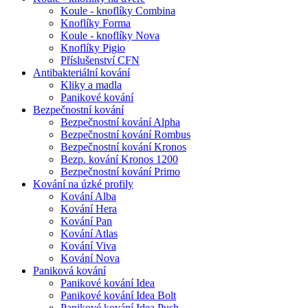
Koule - knoflíky Combina
Knoflíky Forma
Koule - knoflíky Nova
Knoflíky Pigio
Příslušenství CFN
Antibakteriální kování
Kliky a madla
Panikové kování
Bezpečnostní kování
Bezpečnostní kování Alpha
Bezpečnostní kování Rombus
Bezpečnostní kování Kronos
Bezp. kování Kronos 1200
Bezpečnostní kování Primo
Kování na úzké profily
Kování Alba
Kování Hera
Kování Pan
Kování Atlas
Kování Viva
Kování Nova
Paniková kování
Panikové kování Idea
Panikové kování Idea Bolt
Panikové kování Idea Push