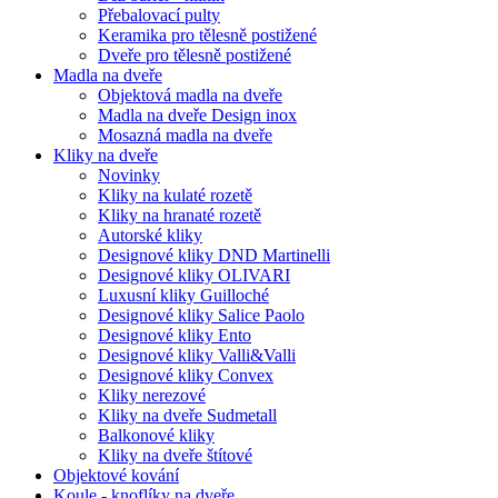
Přebalovací pulty
Keramika pro tělesně postižené
Dveře pro tělesně postižené
Madla na dveře
Objektová madla na dveře
Madla na dveře Design inox
Mosazná madla na dveře
Kliky na dveře
Novinky
Kliky na kulaté rozetě
Kliky na hranaté rozetě
Autorské kliky
Designové kliky DND Martinelli
Designové kliky OLIVARI
Luxusní kliky Guilloché
Designové kliky Salice Paolo
Designové kliky Ento
Designové kliky Valli&Valli
Designové kliky Convex
Kliky nerezové
Kliky na dveře Sudmetall
Balkonové kliky
Kliky na dveře štítové
Objektové kování
Koule - knoflíky na dveře