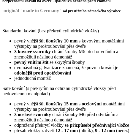
bezpečnostní kování na dveře -
spolehlivá ochrana proti vlámání
originál "made in Germany"
od
prestižního n
ěmeckého výrobce
Standardní kování (bez překrytí cylindrické vložky)
pevný vnější štít
tloušťky 10 mm
s kovovými montážními
výstupky na prošroubování přes dveře
3 kovové svorníky
chrání šrouby M6 před odvrtáním a
znemožňují násilnou demontáž
pevný vnitřní štít
se skrytými šrouby
dvojnásobná galvanizace znamená, že povrch kování je
odolnější proti opotřebování
jednoduchá montáž
Safe kování (s překrytím na ochranu cylindrické vložky před
nedovolenou manipulací)
pevný vnější štít
tloušťky 15 mm
s
ocelovými
montážními
výstupky na prošroubování přes dveře
3 ocelové svorníky
chrání šrouby M6 před odvrtáním a
znemožňují násilnou demontáž
odpružené překrytí vložky
se přizpůsobí přečnívající vložce
přesah vložky z dveří
12 - 17 mm
(hliník),
9 - 12 mm
(nerez)