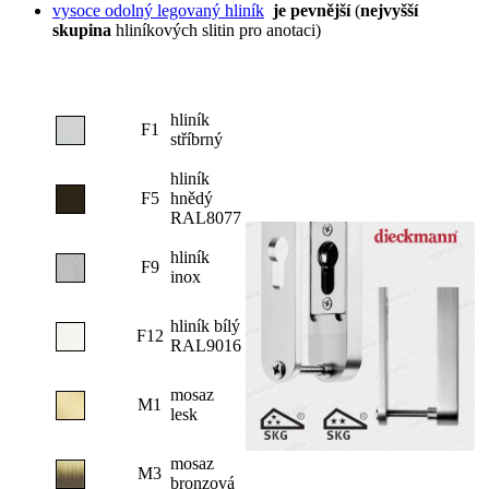
vysoce odolný legovaný hliník
je pevnější
(
nejvyšší
skupina
hliníkových slitin pro anotaci)
hliník
F1
stříbrný
hliník
F5
hnědý
RAL8077
hliník
F9
inox
hliník bílý
F12
RAL9016
mosaz
M1
lesk
mosaz
M3
bronzová