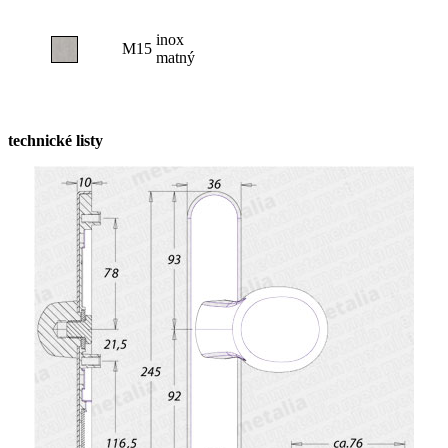
inox
M15
matný
technické listy