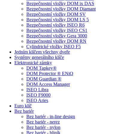
Bezpečnostní vložky DOM ix DAS
Bezpečnostní vložky DOM Diamant
Bezpečnostní vložky DOM SV
Bezpečnostní vložky DOM LS 5
Bezpečnostní vložky ISEO R6
Bezpečnostní vložky ISEO CS1
Bezpečnostní vložky Gera 3000
Bezpečnostní vložky DOM RN
Cylindrické vložky ISEO F5
Jedním klíčem všechny dveře
Systémy generálního klíče
Elektronické zámky
DOM Tapkey®
DOM Protector ® ENiQ
DOM Guardian ®
DOM Access Manager
ISEO Libra
ISEO F9000
ISEO Aries
Euro klíč
Bez bariér
Bez bariér - in-line design
Bez bariér - nerez
Bez bariér - nylon
Bez bariér - hliník